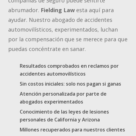
compañías de Seguro puede sentir
t
e
abrumador.
Fielding
Law
esta
aquí
para
ayudar.
Nuestro
abogado de
accidentes
automovilísticos
, experim
entados
, luchan
por la compensación que se merece para que
puedas
concéntrate
en sanar.
Resultados comprobados en reclamos por
accidentes automovilísticos
Sin costos iniciales: solo nos pagan si ganas
Atención personalizada por parte de
abogados experimentados
Conocimiento de las leyes de lesiones
personales de California y Arizona
Millones
recuperados
para
nuestros
clientes