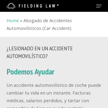
Menu
Skip
to
main
Home
»
Abogado de Accidentes
content
Automovilísticos (Car Accident)
¿LESIONADO EN UN ACCIDENTE
AUTOMOVILÍSTICO?
Podemos Ayudar
Un
accidente
automovilístic
o
de coche puede
cambiar
t
u vida en un instante. Facturas
médicas
,
salarios perdidos, y tartar con